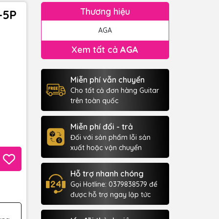
Thương hiệu
-5P
AGA
Xem tất cả
AGA
Miễn phí vẫn chuyển
Cho tất cả đơn hàng Guitar
trên toàn quốc
Miễn phí đổi - trả
Đối với sản phẩm lỗi sản
xuất hoặc vận chuyển
Hỗ trợ nhanh chóng
Gọi Hotline: 0379838579 để
được hỗ trợ ngay lập tức