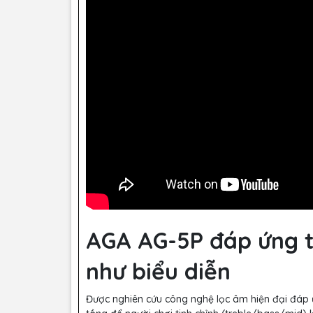
AGA AG-5P đáp ứng t
như biểu diễn
Được nghiên cứu công nghệ lọc âm hiện đại đáp ứ