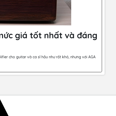
ức giá tốt nhất và đáng
ifier cho guitar và ca sĩ hầu như rất khó, nhưng với AGA