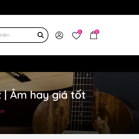
 bạn
0
0
 | Âm hay giá tốt
att