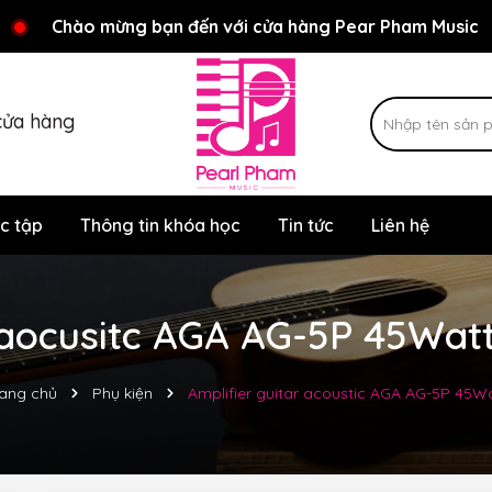
Rất nhiều ưu đãi và chương trình khuyến mãi đang chờ đợi
Chào mừng bạn đến với cửa hàng Pear Pham Music
cửa hàng
c tập
Thông tin khóa học
Tin tức
Liên hệ
 aocusitc AGA AG-5P 45Watt
ang chủ
Phụ kiện
Amplifier guitar acoustic AGA AG-5P 45W