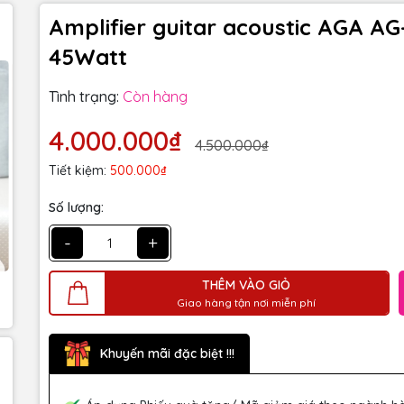
Amplifier guitar acoustic AGA AG
45Watt
Tình trạng:
Còn hàng
4.000.000₫
4.500.000₫
Tiết kiệm:
500.000₫
Số lượng:
-
+
THÊM VÀO GIỎ
Giao hàng tận nơi miễn phí
Khuyến mãi đặc biệt !!!