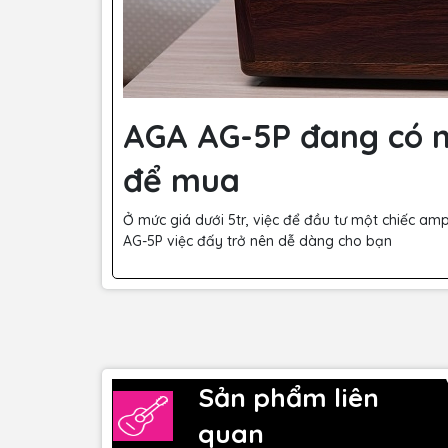
AGA AG-5P đang có m
để mua
Ở mức giá dưới 5tr, việc để đầu tư một chiếc ampl
AG-5P việc đấy trở nên dễ dàng cho bạn
Sản phẩm liên
quan