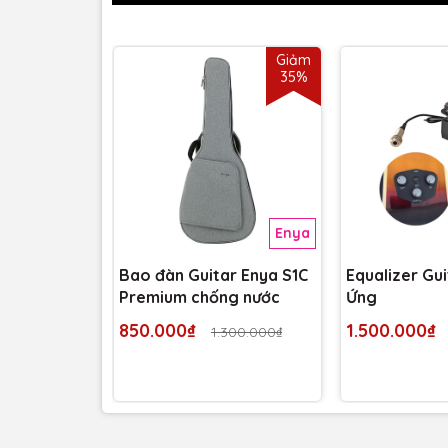
Giảm
35%
Enya
Bao đàn Guitar Enya S1C
Equalizer Gu
Premium chống nước
Ứng
850.000₫
1.500.000₫
1.300.000₫