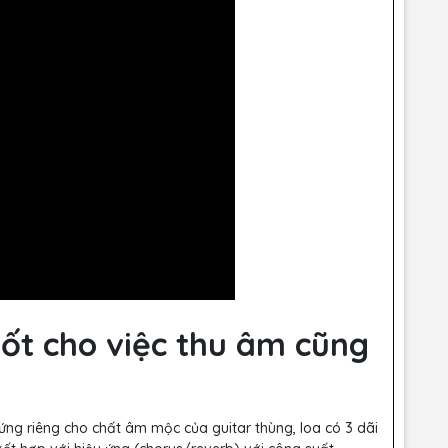
ốt cho việc thu âm cũng
ng riêng cho chất âm mộc của guitar thùng, loa có 3 dãi