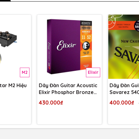
M2
Elixir
itar M2 Hiệu
Dây Đàn Guitar Acoustic
Dây Đàn Gui
Elixir Phosphor Bronze
Savarez 54
11-52
430.000₫
400.000₫