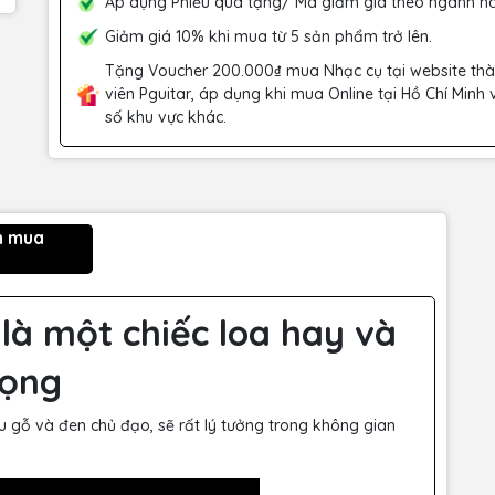
Áp dụng Phiếu quà tặng/ Mã giảm giá theo ngành h
Giảm giá 10% khi mua từ 5 sản phẩm trở lên.
Tặng Voucher 200.000₫ mua Nhạc cụ tại website th
viên Pguitar, áp dụng khi mua Online tại Hồ Chí Minh 
số khu vực khác.
n mua
là một chiếc loa hay và
rọng
 gỗ và đen chủ đạo, sẽ rất lý tưởng trong không gian