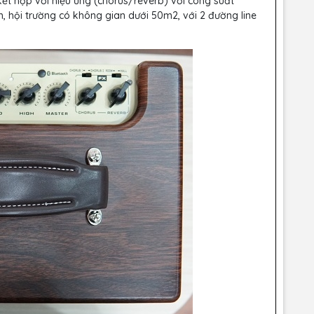
kết hợp với hiệu ứng (chorus/reverb) với công suất
, hội trường có không gian dưới 50m2, với 2 đường line