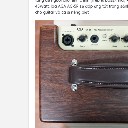
tầng để người chơi tinh chỉnh (treble/bass/mid) 
45Watt, loa AGA AG-5P sẽ đáp ứng tốt trong sảnh
cho guitar và ca sĩ riêng biệt