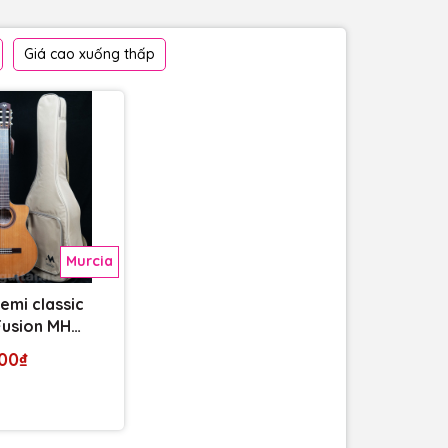
Giá cao xuống thấp
Murcia
emi classic
Fusion MH
op
000₫