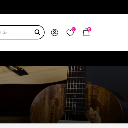
 bạn
0
0