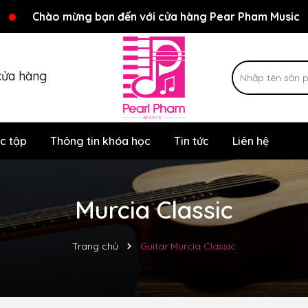
Rất nhiều ưu đãi và chương trình khuyến mãi đang chờ đợi
Chào mừng bạn đến với cửa hàng Pear Pham Music
cửa hàng
c tập
Thông tin khóa học
Tin tức
Liên hệ
Murcia Classic
Trang chủ
Guitar Murcia Classic