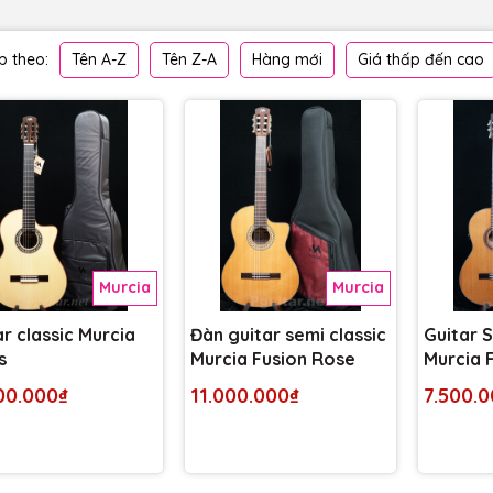
Tên A-Z
Tên Z-A
Hàng mới
Giá thấp đến cao
 theo:
Murcia
Murcia
r classic Murcia
Đàn guitar semi classic
Guitar S
s
Murcia Fusion Rose
Murcia 
Cedar T
00.000₫
11.000.000₫
7.500.