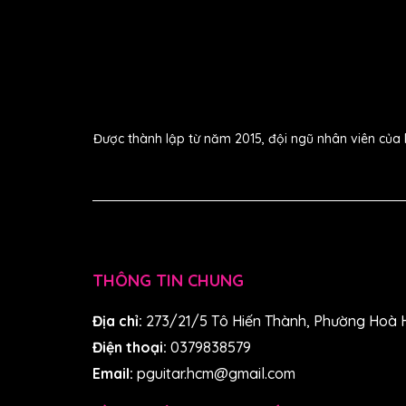
Được thành lập từ năm 2015, đội ngũ nhân viên của 
THÔNG TIN CHUNG
Địa chỉ:
273/21/5 Tô Hiến Thành, Phường Hoà 
Điện thoại:
0379838579
Email:
pguitar.hcm@gmail.com