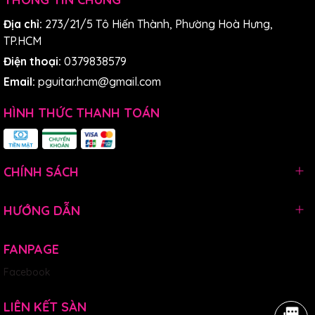
Địa chỉ:
273/21/5 Tô Hiến Thành, Phường Hoà Hưng,
TP.HCM
Điện thoại:
0379838579
Email:
pguitar.hcm@gmail.com
HÌNH THỨC THANH TOÁN
CHÍNH SÁCH
HƯỚNG DẪN
Âm thanh ấm áp, cân
bằng
FANPAGE
Facebook
Dù có kích thước gọn nhẹ,
Murcia Fusion Rose
vẫn đảm
bảo âm thanh dày, ấm, và vang đều nhờ công nghệ chế
LIÊN KẾT SÀN
tác hiện đại. Cấu trúc thùng đàn tối ưu giúp phản hồi âm