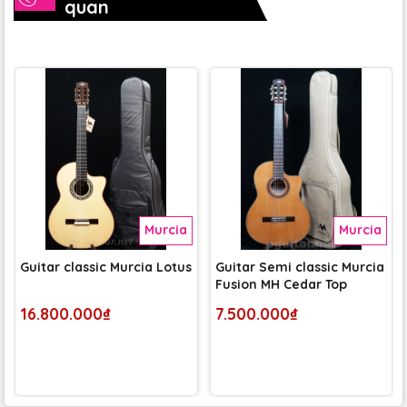
quan
cổ điển
Murcia Fusion Rose
sở hữu kiểu dáng
thùng semi classic
với kích thước nhỏ gọn, dễ dàng ôm gọn trong lòng. Mặt
top đàn được làm từ gỗ Cedar chất lượng cao, cho màu
sắc tự nhiên, lưng và hông làm bằng gỗ Rosewood – đúng
như tên gọi “Rose”. Đường nét đàn mềm mại, cùng chi tiết
hoàn thiện tinh tế tạo nên một tổng thể sang trọng nhưng
vẫn gần gũi.
Murcia
Murcia
Guitar classic Murcia Lotus
Guitar Semi classic Murcia
Fusion MH Cedar Top
16.800.000₫
7.500.000₫