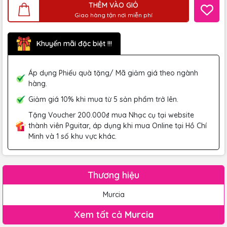
THÊM VÀO GIỎ
Giao hàng tận nơi miễn phí
Khuyến mãi đặc biệt !!!
Áp dụng Phiếu quà tặng/ Mã giảm giá theo ngành
hàng.
Giảm giá 10% khi mua từ 5 sản phẩm trở lên.
Tặng Voucher 200.000₫ mua Nhạc cụ tại website
thành viên Pguitar, áp dụng khi mua Online tại Hồ Chí
Minh và 1 số khu vực khác.
Thương hiệu
Murcia
Xem tất cả
Murcia