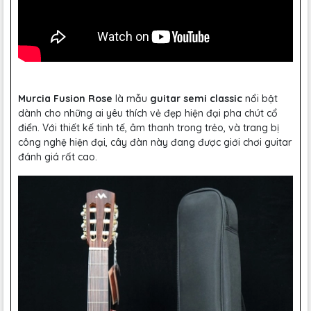
Murcia Fusion Rose
là mẫu
guitar semi classic
nổi bật
dành cho những ai yêu thích vẻ đẹp hiện đại pha chút cổ
điển. Với thiết kế tinh tế, âm thanh trong trẻo, và trang bị
công nghệ hiện đại, cây đàn này đang được giới chơi guitar
đánh giá rất cao.