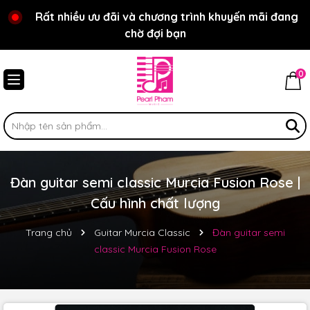
Chào mừng bạn đến với cửa hàng Pear Pham Music
Rất nhiều ưu đãi và chương trình khuyến mãi đang
chờ đợi bạn
0
Đàn guitar semi classic Murcia Fusion Rose |
Cấu hình chất lượng
Trang chủ
Guitar Murcia Classic
Đàn guitar semi
classic Murcia Fusion Rose