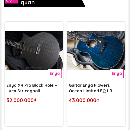
quan
Enya
Enya
Enya X4 Pro Black Hole –
Guitar Enya Flowers
Luca Stricagnoli
Ocean Limited EQ LR
Signature
Baggs Anthem Tru-mic
32.000.000₫
43.000.000₫