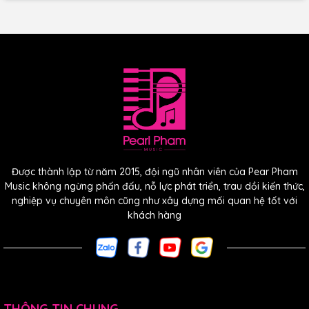
Mặt Sau Và Bên
Hông Đàn Làm
Được thành lập từ năm 2015, đội ngũ nhân viên của Pear Pham
Music không ngừng phấn đấu, nỗ lực phát triển, trau dồi kiến thức,
Bằng Gỗ HPL
nghiệp vụ chuyên môn cũng như xây dựng mối quan hệ tốt với
khách hàng
Sử dụng gỗ HPL với vân gỗ Rosewood, sự kết hợp tinh xảo
giúp ngoại hình cây đàn không chỉ bắt mắt mà còn chắc
chắn cũng như âm thanh chất lượng.
Cây đàn với bề mặt chống trầy xước, có thể chịu được nhiệt
độ khắc nghiệt và chống thấm nước, thuận tiện cho bạn
THÔNG TIN CHUNG