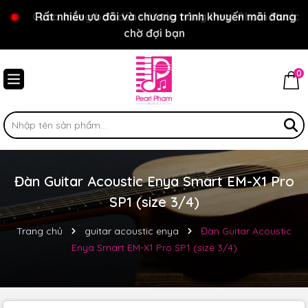
Chào mừng bạn đến với cửa hàng Pear Pham Music
Rất nhiều ưu đãi và chương trình khuyến mãi đang
chờ đợi bạn
0
Đàn Guitar Acoustic Enya Smart EM-X1 Pro
SP1 (size 3/4)
Trang chủ
guitar acoustic enya
Đàn Guitar Acoustic
Enya Smart EM-X1 Pro SP1 (size 3/4)