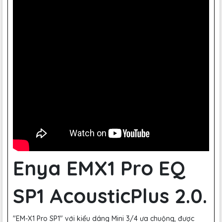
Enya EMX1 Pro EQ
SP1 AcousticPlus 2.0.
"EM-X1 Pro SP1" với kiểu dáng Mini 3/4 ưa chuộng, được