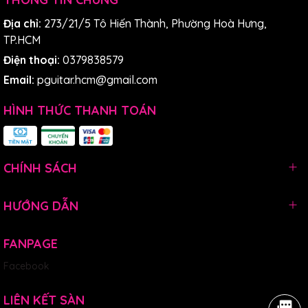
chơi đàn ở mọi nơi bạn muốn.
Địa chỉ:
273/21/5 Tô Hiến Thành, Phường Hoà Hưng,
TP.HCM
Điện thoại:
0379838579
Email:
pguitar.hcm@gmail.com
HÌNH THỨC THANH TOÁN
CHÍNH SÁCH
HƯỚNG DẪN
FANPAGE
Facebook
LIÊN KẾT SÀN