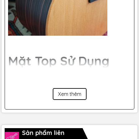
Mặt Top Sử Dụng
Nguyên Tấm Sitka
Spruce.
Xem thêm
Enya EM-X1 Pro SP1 lựa chọn gỗ Solid Sitka Spruce chất
lượng cao cho mặt Top. Đây là loại gỗ chỉ xuất hiện trên
những dòng đàn Guitar Acoustic cao cấp. Loại gỗ được làm
khô trong không khí hàng chục năm.
Sản phẩm liên