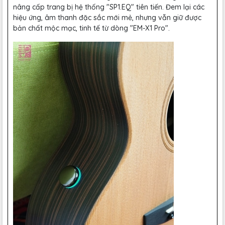
nâng cấp trang bị hệ thống "SP1.EQ" tiên tiến. Đem lại các
hiệu ứng, âm thanh đặc sắc mới mẻ, nhưng vẫn giữ được
bản chất mộc mạc, tinh tế từ dòng "EM-X1 Pro".