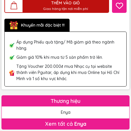
THÊM VÀO GIỎ
Giao hàng tận nơi miễn phí
Khuyến mãi đặc biệt !!!
Áp dụng Phiếu quà tặng/ Mã giảm giá theo ngành
hàng.
Giảm giá 10% khi mua từ 5 sản phẩm trở lên.
Tặng Voucher 200.000₫ mua Nhạc cụ tại website
thành viên Pguitar, áp dụng khi mua Online tại Hồ Chí
Minh và 1 số khu vực khác.
Thương hiệu
Enya
Xem tất cả
Enya