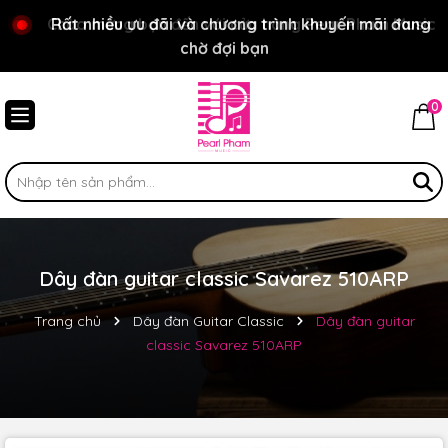
Chào mừng bạn đến với cửa hàng Pear Pham Music
Rất nhiều ưu đãi và chương trình khuyến mãi đang
chờ đợi bạn
0
Dây đàn guitar classic Savarez 510ARP
Trang chủ
Dây đàn Guitar Classic
Dây đàn guitar
classic Savarez 510ARP