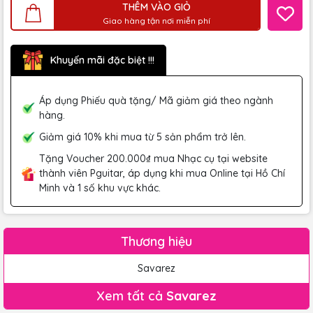
THÊM VÀO GIỎ
Giao hàng tận nơi miễn phí
Khuyến mãi đặc biệt !!!
Áp dụng Phiếu quà tặng/ Mã giảm giá theo ngành
hàng.
Giảm giá 10% khi mua từ 5 sản phẩm trở lên.
Tặng Voucher 200.000₫ mua Nhạc cụ tại website
thành viên Pguitar, áp dụng khi mua Online tại Hồ Chí
Minh và 1 số khu vực khác.
Thương hiệu
Savarez
Xem tất cả
Savarez