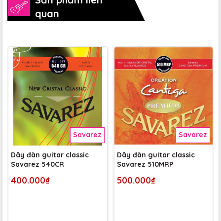
quan
Savarez
Savarez
Dây đàn guitar classic
Dây đàn guitar classic
Savarez 540CR
Savarez 510MRP
400.000₫
500.000₫