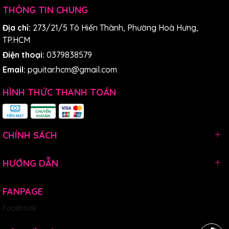
THÔNG TIN CHUNG
Địa chỉ:
273/21/5 Tô Hiến Thành, Phường Hoà Hưng,
TP.HCM
Điện thoại:
0379838579
Email:
pguitar.hcm@gmail.com
HÌNH THỨC THANH TOÁN
CHÍNH SÁCH
HƯỚNG DẪN
FANPAGE
Facebook