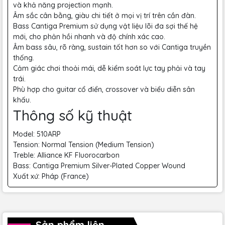
và khả năng projection mạnh.
Âm sắc cân bằng, giàu chi tiết ở mọi vị trí trên cần đàn.
Bass Cantiga Premium sử dụng vật liệu lõi đa sợi thế hệ
mới, cho phản hồi nhanh và độ chính xác cao.
Âm bass sâu, rõ ràng, sustain tốt hơn so với Cantiga truyền
thống.
Cảm giác chơi thoải mái, dễ kiểm soát lực tay phải và tay
trái.
Phù hợp cho guitar cổ điển, crossover và biểu diễn sân
khấu.
Thông số kỹ thuật
Model: 510ARP
Tension: Normal Tension (Medium Tension)
Treble: Alliance KF Fluorocarbon
Bass: Cantiga Premium Silver-Plated Copper Wound
Xuất xứ: Pháp (France)
Sản phẩm liên