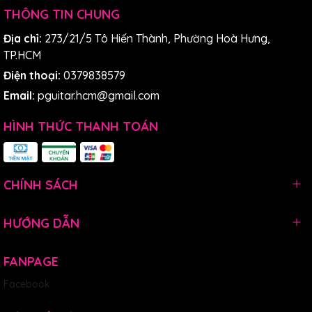
THÔNG TIN CHUNG
Địa chỉ:
273/21/5 Tô Hiến Thành, Phường Hoà Hưng,
TP.HCM
Điện thoại:
0379838579
Email:
pguitar.hcm@gmail.com
HÌNH THỨC THANH TOÁN
CHÍNH SÁCH
HƯỚNG DẪN
FANPAGE
Facebook