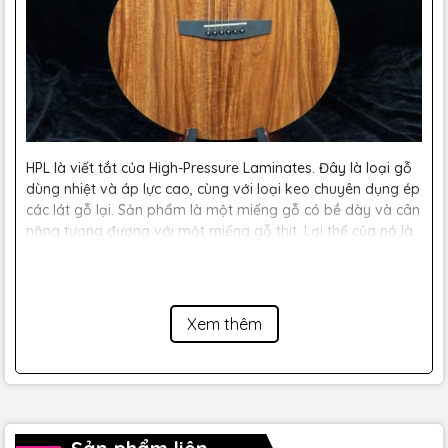
HPL là viết tắt của High-Pressure Laminates. Đây là loại gỗ
dùng nhiệt và áp lực cao, cùng với loại keo chuyên dụng ép
các lát gỗ lại. Sản phẩm là một miếng gỗ có bề dày và cân
nặng tương đương với một miếng gỗ thịt. Lợi thế của nó là
khả năng chịu các loại thời tiết khác nhau cao với mức giá
thấp hơn.
Xem thêm