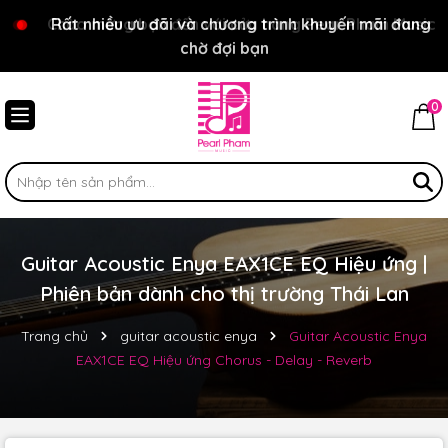
Chào mừng bạn đến với cửa hàng Pear Pham Music
Rất nhiều ưu đãi và chương trình khuyến mãi đang
chờ đợi bạn
0
Guitar Acoustic Enya EAX1CE EQ Hiệu ứng |
Phiên bản dành cho thị trường Thái Lan
Trang chủ
guitar acoustic enya
Guitar Acoustic Enya
EAX1CE EQ Hiệu ứng Chorus - Delay - Reverb