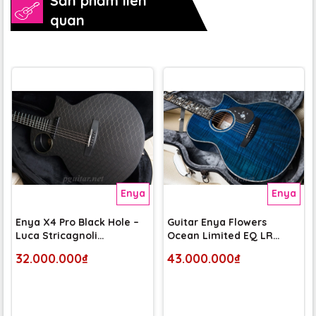
Sản phẩm liên
quan
Enya
Enya
Enya X4 Pro Black Hole –
Guitar Enya Flowers
Luca Stricagnoli
Ocean Limited EQ LR
Signature
Baggs Anthem Tru-mic
32.000.000₫
43.000.000₫