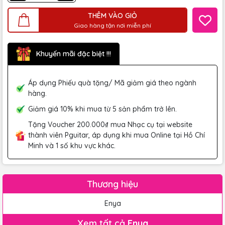
THÊM VÀO GIỎ
Giao hàng tận nơi miễn phí
Khuyến mãi đặc biệt !!!
Áp dụng Phiếu quà tặng/ Mã giảm giá theo ngành
hàng.
Giảm giá 10% khi mua từ 5 sản phẩm trở lên.
Tặng Voucher 200.000₫ mua Nhạc cụ tại website
thành viên Pguitar, áp dụng khi mua Online tại Hồ Chí
Minh và 1 số khu vực khác.
Thương hiệu
Enya
Xem tất cả
Enya