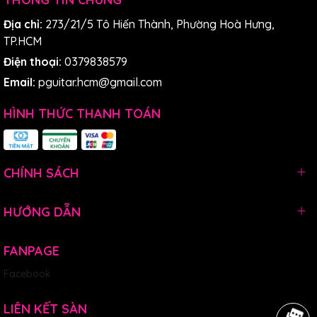
ca, blues và rock 'n' roll đã chơi trên những cây đàn chất
Địa chỉ:
273/21/5 Tô Hiến Thành, Phường Hoà Hưng,
lượng và được chế tạo cẩn thận này. Washburn kết hợp
TP.HCM
xây dựng chất lượng với vật liệu cao cấp để tạo ra những
công cụ sẵn sàng biểu diễn trên mọi sân khấu.
Điện thoại:
0379838579
Email:
pguitar.hcm@gmail.com
HÌNH THỨC THANH TOÁN
CHÍNH SÁCH
HƯỚNG DẪN
FANPAGE
Facebook
LIÊN KẾT SÀN