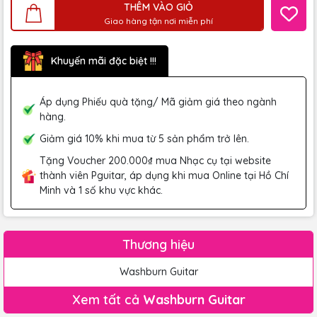
THÊM VÀO GIỎ
Giao hàng tận nơi miễn phí
Khuyến mãi đặc biệt !!!
Áp dụng Phiếu quà tặng/ Mã giảm giá theo ngành
hàng.
Giảm giá 10% khi mua từ 5 sản phẩm trở lên.
Tặng Voucher 200.000₫ mua Nhạc cụ tại website
thành viên Pguitar, áp dụng khi mua Online tại Hồ Chí
Minh và 1 số khu vực khác.
Thương hiệu
Washburn Guitar
Xem tất cả
Washburn Guitar