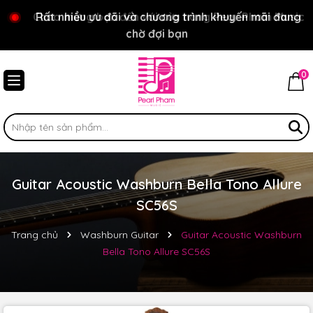
Chào mừng bạn đến với cửa hàng Pear Pham Music
Rất nhiều ưu đãi và chương trình khuyến mãi đang
chờ đợi bạn
0
Guitar Acoustic Washburn Bella Tono Allure
SC56S
Trang chủ
Washburn Guitar
Guitar Acoustic Washburn
Bella Tono Allure SC56S