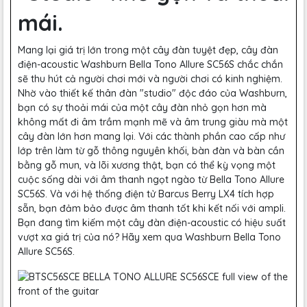
mái.
Mang lại giá trị lớn trong một cây đàn tuyệt đẹp, cây đàn
điện-acoustic Washburn Bella Tono Allure SC56S chắc chắn
sẽ thu hút cả người chơi mới và người chơi có kinh nghiệm.
Nhờ vào thiết kế thân đàn "studio" độc đáo của Washburn,
bạn có sự thoải mái của một cây đàn nhỏ gọn hơn mà
không mất đi âm trầm mạnh mẽ và âm trung giàu mà một
cây đàn lớn hơn mang lại. Với các thành phần cao cấp như
lớp trên làm từ gỗ thông nguyên khối, bàn đàn và bàn cần
bằng gỗ mun, và lõi xương thật, bạn có thể kỳ vọng một
cuộc sống dài với âm thanh ngọt ngào từ Bella Tono Allure
SC56S. Và với hệ thống điện tử Barcus Berry LX4 tích hợp
sẵn, bạn đảm bảo được âm thanh tốt khi kết nối với ampli.
Bạn đang tìm kiếm một cây đàn điện-acoustic có hiệu suất
vượt xa giá trị của nó? Hãy xem qua Washburn Bella Tono
Allure SC56S.