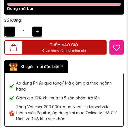
Đang mở bán
Số lượng:
-
+
THÊM VÀO GIỎ
Giao hàng tận nơi miễn phí
Khuyến mãi đặc biệt !!!
Áp dụng Phiếu quà tặng/ Mã giảm giá theo ngành
hàng.
Giảm giá 10% khi mua từ 5 sản phẩm trở lên.
Tặng Voucher 200.000₫ mua Nhạc cụ tại website
thành viên Pguitar, áp dụng khi mua Online tại Hồ Chí
Minh và 1 số khu vực khác.