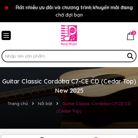
Chào mừng bạn đến với cửa hàng Pear Pham Music
Rất nhiều ưu đãi và chương trình khuyến mãi đang
chờ đợi bạn
0
Guitar Classic Cordoba C7-CE CD (Cedar Top)
New 2025
Trang chủ
Nổi bật
Guitar Classic Cordoba C7-CE CD
(Cedar Top)