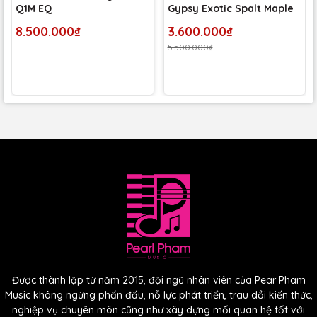
Q1M EQ
Gypsy Exotic Spalt Maple
8.500.000₫
3.600.000₫
5.500.000₫
Các tính năng cao cấp bổ sung như hoa văn rosette gỗ
được chạm khắc thủ công, thanh chỉnh truss rod có thể điều
chỉnh theo hai hướng, lớp sơn bóng PU mịn màng và bộ
điều chỉnh trực tiếp trên thân đàn làm cho C7-CE trở thành
một trong những chiếc guitar dây nylon cắt lỗ điện tốt nhất
trong tầm giá này.
Được thành lập từ năm 2015, đội ngũ nhân viên của Pear Pham
Music không ngừng phấn đấu, nỗ lực phát triển, trau dồi kiến thức,
nghiệp vụ chuyên môn cũng như xây dựng mối quan hệ tốt với