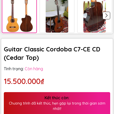
Guitar Classic Cordoba C7-CE CD
(Cedar Top)
Tình trạng:
Còn hàng
15.500.000₫
Kết thúc còn:
Chương trình đã kết thúc, hẹn gặp lại trong thời gian sớm
nhất!