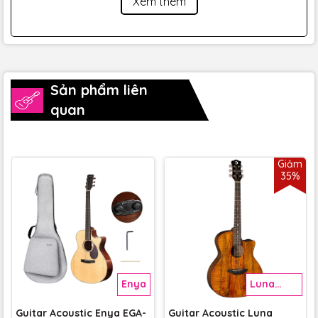
Xem thêm
Sản phẩm liên
quan
Giảm
35%
Enya
Luna
Guitar
Guitar Acoustic Enya EGA-
Guitar Acoustic Luna