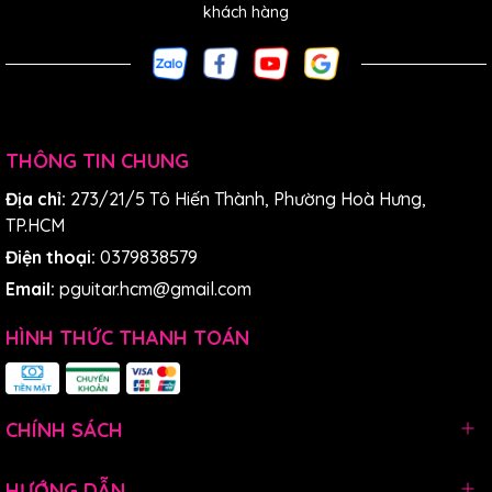
khách hàng
THÔNG TIN CHUNG
Địa chỉ:
273/21/5 Tô Hiến Thành, Phường Hoà Hưng,
TP.HCM
Điện thoại:
0379838579
Email:
pguitar.hcm@gmail.com
HÌNH THỨC THANH TOÁN
CHÍNH SÁCH
HƯỚNG DẪN