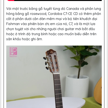
Với mặt trước bằng gỗ tuyết tùng đỏ Canada và phần lưng
hông bằng gỗ rosewood, Cordoba C7-CE CD có thêm phần
cắt ở phần dưới cần đàn mềm mại và bộ tiền khuếch đại
Fishman vào phiên bản chị em của nó, C7, và là một lựa
chọn tuyệt vời cho những người chơi guitar mới bắt đầu
hoặc ở trình độ trung bình hoặc cao muốn biểu diễn trên
sân khấu hoặc ghi âm.