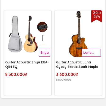
Giảm
35%
Enya
Luna
Guitar
Guitar Acoustic Enya EGA-
Guitar Acoustic Luna
Q1M EQ
Gypsy Exotic Spalt Maple
8.500.000₫
3.600.000₫
5.500.000₫