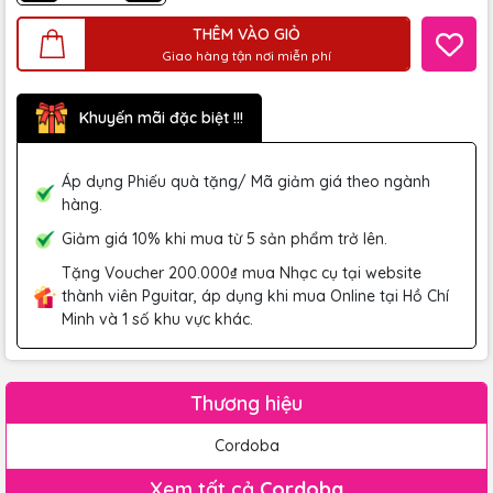
THÊM VÀO GIỎ
Giao hàng tận nơi miễn phí
Khuyến mãi đặc biệt !!!
Áp dụng Phiếu quà tặng/ Mã giảm giá theo ngành
hàng.
Giảm giá 10% khi mua từ 5 sản phẩm trở lên.
Tặng Voucher 200.000₫ mua Nhạc cụ tại website
thành viên Pguitar, áp dụng khi mua Online tại Hồ Chí
Minh và 1 số khu vực khác.
Thương hiệu
Cordoba
Xem tất cả
Cordoba