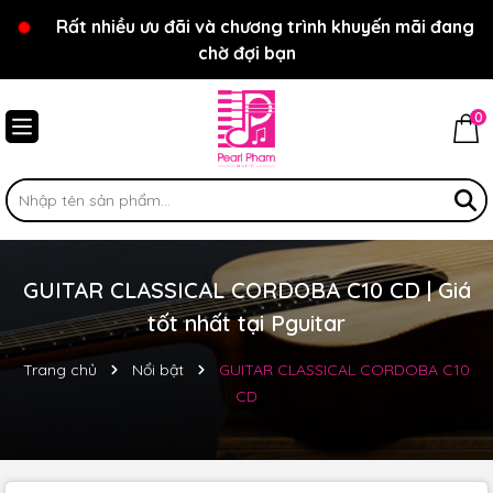
Chào mừng bạn đến với cửa hàng Pear Pham Music
Rất nhiều ưu đãi và chương trình khuyến mãi đang
chờ đợi bạn
0
GUITAR CLASSICAL CORDOBA C10 CD | Giá
tốt nhất tại Pguitar
Trang chủ
Nổi bật
GUITAR CLASSICAL CORDOBA C10
CD