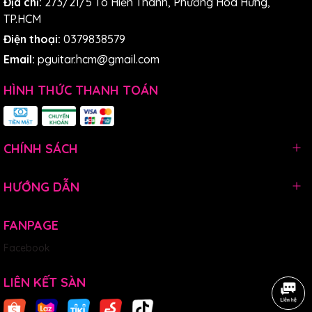
Địa chỉ:
273/21/5 Tô Hiến Thành, Phường Hoà Hưng,
TP.HCM
Điện thoại:
0379838579
Email:
pguitar.hcm@gmail.com
HÌNH THỨC THANH TOÁN
CHÍNH SÁCH
HƯỚNG DẪN
FANPAGE
Facebook
LIÊN KẾT SÀN