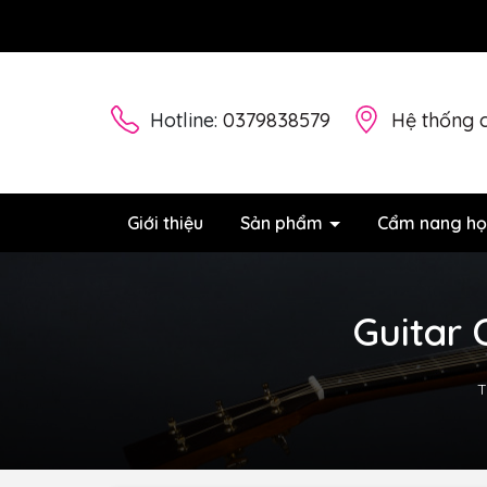
Hotline:
0379838579
Hệ thống 
Giới thiệu
Sản phẩm
Cẩm nang họ
Guitar 
T