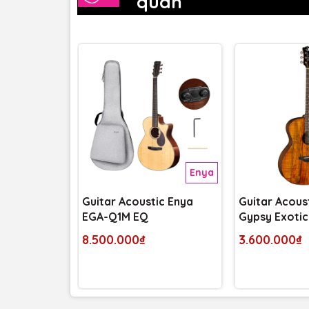
quan
hại về chất liệu chất lượng. Lưng hông làm từ
trên làm từ gỗ tuyết tùng Canada massif, mang
làm từ gỗ cao su mahogany massif, giúp chuyển 
gỗ tuyết tùng. Bàn đàn làm từ gỗ mun và cầu đà
Enya
Guitar Acoustic Enya
Guitar Acous
EGA-Q1M EQ
Gypsy Exotic
8.500.000₫
3.600.000₫
của cây đàn.