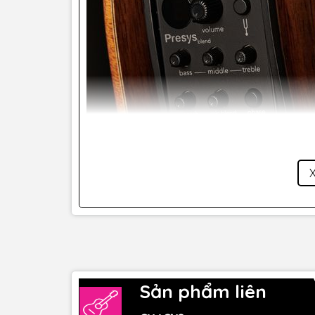
Chất liệu âm thanh cao cấp
Sản phẩm liên
Mặc dù đàn guitar Cordoba Orchestra CE thuộc 