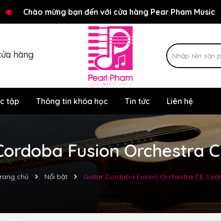
Rất nhiều ưu đãi và chương trình khuyến mãi đang chờ đợi
Chào mừng bạn đến với cửa hàng Pear Pham Music
cửa hàng
c tập
Thông tin khóa học
Tin tức
Liên hệ
Cordoba Fusion Orchestra 
rang chủ
Nổi bật
Guitar Cordoba Fusion Orchestra CE Ced