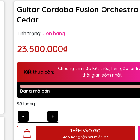
Guitar Cordoba Fusion Orchestra
Cedar
Tình trạng:
Còn hàng
23.500.000₫
Chương trình đã kết thúc, hẹn gặp lại t
Kết thúc còn:
thời gian sớm nhất!
Đang mở bán
Số lượng:
-
+
THÊM VÀO GIỎ
Giao hàng tận nơi miễn phí