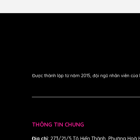
Được thành lập từ năm 2015, đội ngũ nhân viên của 
Vẻ đẹp và cảm giác tuyệt vời
Dòng đàn guitar Cordoba Orchestra CE Fusion khô
công chi tiết và viền bằng phong đến các phím đ
sơn bóng thể hiện vẻ đẹp của thân đàn làm từ g
Canada massif. Nhưng vẻ đẹp không phải là tất c
tiên hàng đầu, và vẻ đẹp tuyệt vời chỉ là một lớp
THÔNG TIN CHUNG
Đặc điểm của Đàn guitar Cordoba Fusion Orch
Địa chỉ:
273/21/5 Tô Hiến Thành, Phường Hoà 