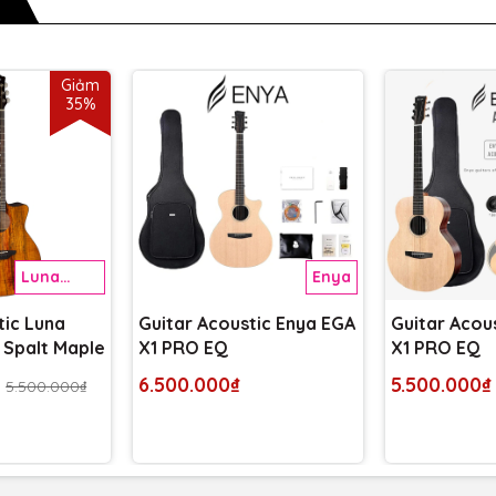
 gỗ hồng mộc Ấn Độ tạo nền tảng âm sắc mạnh mẽ cho mặt
 lại sự cân bằng đúng đắn giữa âm ấm và sáng. Cần đàn
dòng năng lượng từ dây đàn tối đa đến mặt trên làm từ
Giảm
n làm từ gỗ Cẩm lai Ấn Độ hoàn thiện diện mạo thanh lịch
35%
Luna
Enya
Guitar
tic Luna
Guitar Acoustic Enya EGA
Guitar Acou
 Spalt Maple
X1 PRO EQ
X1 PRO EQ
6.500.000₫
5.500.000₫
5.500.000₫