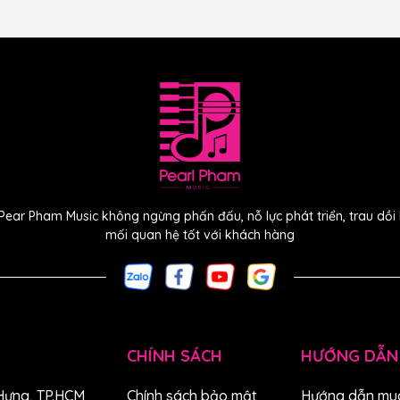
Pear Pham Music không ngừng phấn đấu, nỗ lực phát triển, trau dồ
mối quan hệ tốt với khách hàng
ng chỉ đẹp mắt khi nhìn vào, từ họa tiết lồng gỗ thủ
ộng bạc với nút làm từ gỗ mun. Và bạn sẽ yêu cách lớp
ỗ hồng mộc Ấn Độ và mặt trên làm từ gỗ tuyết tùng
ả — Orchestra CE được thiết kế với khả năng chơi là ưu
 phủ trên đàn.
CHÍNH SÁCH
HƯỚNG DẪN
estra CE Dây nylon điện:
Hưng, TP.HCM
Chính sách bảo mật
Hướng dẫn mu