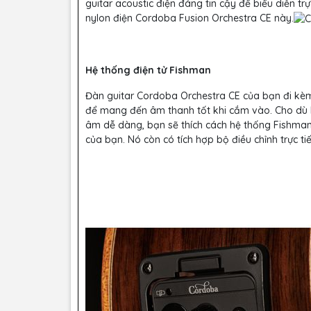
guitar acoustic điện đáng tin cậy để biểu diễn tr
nylon điện Cordoba Fusion Orchestra CE này.
Hệ thống điện tử Fishman
Đàn guitar Cordoba Orchestra CE của bạn đi kèm
để mang đến âm thanh tốt khi cắm vào. Cho dù b
âm dễ dàng, bạn sẽ thích cách hệ thống Fishman 
của bạn. Nó còn có tích hợp bộ điều chỉnh trực t