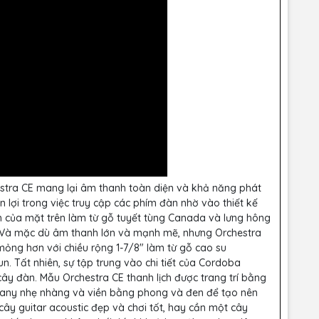
stra CE mang lại âm thanh toàn diện và khả năng phát
n lợi trong việc truy cập các phím đàn nhờ vào thiết kế
 của mặt trên làm từ gỗ tuyết tùng Canada và lưng hông
. Và mặc dù âm thanh lớn và mạnh mẽ, nhưng Orchestra
ỏng hơn với chiều rộng 1-7/8" làm từ gỗ cao su
 Tất nhiên, sự tập trung vào chi tiết của Cordoba
ây đàn. Mẫu Orchestra CE thanh lịch được trang trí bằng
ogany nhẹ nhàng và viền bằng phong và đen để tạo nên
y guitar acoustic đẹp và chơi tốt, hay cần một cây