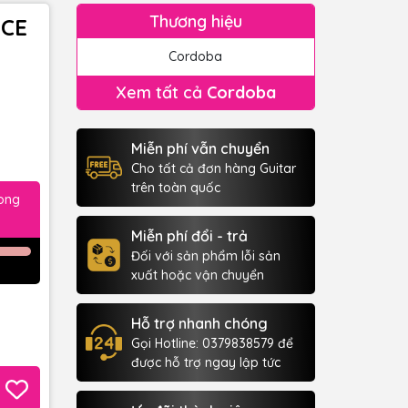
Thương hiệu
 CE
Cordoba
Xem tất cả
Cordoba
Miễn phí vẫn chuyển
Cho tất cả đơn hàng Guitar
trên toàn quốc
rong
Miễn phí đổi - trả
Đối với sản phẩm lỗi sản
xuất hoặc vận chuyển
Hỗ trợ nhanh chóng
Gọi Hotline: 0379838579 để
được hỗ trợ ngay lập tức