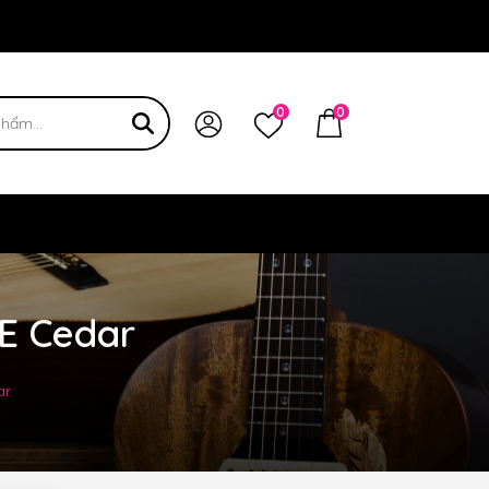
 bạn
0
0
CE Cedar
ar