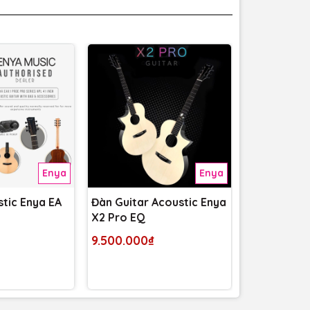
Enya
Enya
stic Enya EA
Đàn Guitar Acoustic Enya
Guitar Cla
X2 Pro EQ
C9 Crossov
Top
9.500.000₫
29.500.00