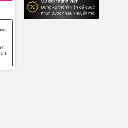
Ưu đãi thành viên
Đăng ký thành viên để được
nhận được nhiều khuyến mãi
àng.
ành
và 1