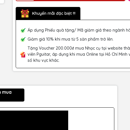
Khuyến mãi đặc biệt !!!
Áp dụng Phiếu quà tặng/ Mã giảm giá theo ngành h
Giảm giá 10% khi mua từ 5 sản phẩm trở lên.
Tặng Voucher 200.000₫ mua Nhạc cụ tại website th
viên Pguitar, áp dụng khi mua Online tại Hồ Chí Minh 
số khu vực khác.
n mua