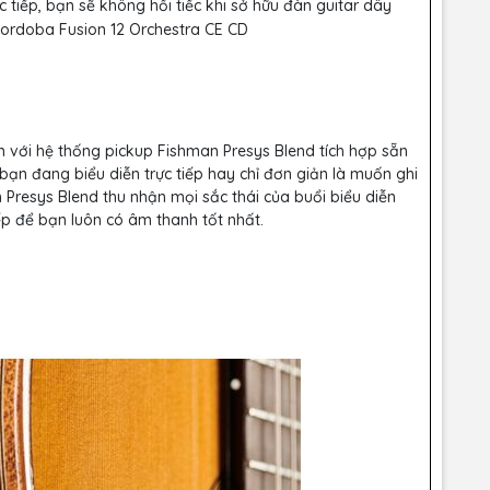
ực tiếp, bạn sẽ không hối tiếc khi sở hữu đàn guitar dây
 với hệ thống pickup Fishman Presys Blend tích hợp sẵn
ạn đang biểu diễn trực tiếp hay chỉ đơn giản là muốn ghi
Presys Blend thu nhận mọi sắc thái của buổi biểu diễn
iếp để bạn luôn có âm thanh tốt nhất.