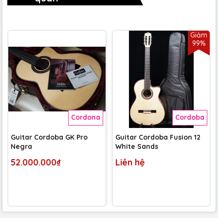
Giảm
99%
Cordona
Cordoba
Guitar Cordoba GK Pro
Guitar Cordoba Fusion 12
Negra
White Sands
52.000.000₫
Liên hệ
• Hệ thống micro gắn trên sân khấu được cải tiến cùng
Fishman - Điểm nhấn của đàn guitar là hệ thống micro
được phát triển kết hợp với cơ thể rỗng đầy đủ cho âm
lượng và độ nhạy cao, tạo nên nền tảng âm thanh vững