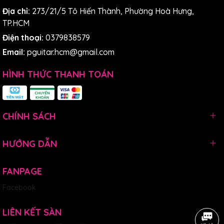
Địa chỉ:
273/21/5 Tô Hiến Thành, Phường Hoà Hưng,
TP.HCM
Điện thoại:
0379838579
Email:
pguitar.hcm@gmail.com
HÌNH THỨC THANH TOÁN
CHÍNH SÁCH
HƯỚNG DẪN
• Thiết kế hình dạng tiện lợi cho sân khấu và dàn cổ
Cordoba Fusion - Dàn cổ độc đáo của Cordoba Fusion với
chiều rộng đai ngựa 48mm và bán kính phím 16 inch nhỏ
FANPAGE
hơn so với guitar nylon-truyền thống mang lại trải nghiệm
Facebook
chơi gần giống với guitar dây thép. Điều này giúp cho việc
chuyển từ guitar dây thép sang guitar nylon dễ dàng hơn,
đặc biệt là với những người chơi tay nhỏ.
LIÊN KẾT SÀN