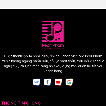
chắc. Với các nút điều chỉnh âm lượng, EQ và cân bằng thân
để dễ dàng tùy chỉnh âm sắc tùy theo sở thích của người
chơi. Hệ thống được phát triển cùng Fishman để tạo ra âm
thanh guitar nylon-acoustic đích thực của Cordoba, đem
đến sự cách mạng trong âm thanh và cảm nhận.
Được thành lập từ năm 2015, đội ngũ nhân viên của Pear Pham
Music không ngừng phấn đấu, nỗ lực phát triển, trau dồi kiến thức,
nghiệp vụ chuyên môn cũng như xây dựng mối quan hệ tốt với
khách hàng
THÔNG TIN CHUNG