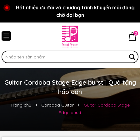
Chào mừng bạn đến với cửa hàng Pear Pham Music
Rất nhiều ưu đãi và chương trình khuyến mãi đang
chờ đợi bạn
0
Guitar Cordoba Stage Edge burst | Quà tặng
hấp dẫn
Trang chủ
Cordoba Guitar
Guitar Cordoba Stage
Edge burst