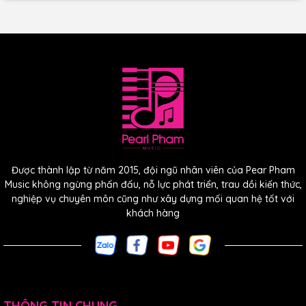
Nâng Cấp Cấu Trúc
Âm Thanh.
Được thành lập từ năm 2015, đội ngũ nhân viên của Pear Pham
Music không ngừng phấn đấu, nỗ lực phát triển, trau dồi kiến thức,
T10s áp dụng kiểu giằng âm thanh lồng tiếng cổ điển và
nghiệp vụ chuyên môn cũng như xây dựng mối quan hệ tốt với
được cắt bằng tay bởi những người thợ làm đàn có kinh
khách hàng
nghiệm.
Tôn Vinh Nghề Thủ
Công Cổ Điển.
THÔNG TIN CHUNG