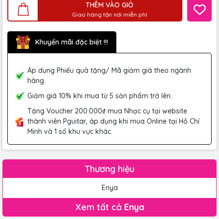
THÊM VÀO GIỎ
Giao hàng tận nơi miễn phí
Khuyến mãi đặc biệt !!!
Áp dụng Phiếu quà tặng/ Mã giảm giá theo ngành
hàng.
Giảm giá 10% khi mua từ 5 sản phẩm trở lên.
Tặng Voucher 200.000₫ mua Nhạc cụ tại website
thành viên Pguitar, áp dụng khi mua Online tại Hồ Chí
Minh và 1 số khu vực khác.
Thương hiệu
Enya
Xem tất cả
Enya