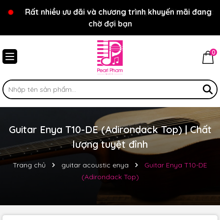
Chào mừng bạn đến với cửa hàng Pear Pham Music
Rất nhiều ưu đãi và chương trình khuyến mãi đang
chờ đợi bạn
0
Guitar Enya T10-DE (Adirondack Top) | Chất
lượng tuyệt đỉnh
Trang chủ
guitar acoustic enya
Guitar Enya T10-DE
(Adirondack Top)