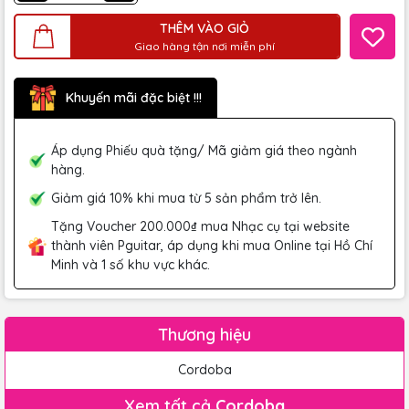
THÊM VÀO GIỎ
Giao hàng tận nơi miễn phí
Khuyến mãi đặc biệt !!!
Áp dụng Phiếu quà tặng/ Mã giảm giá theo ngành
hàng.
Giảm giá 10% khi mua từ 5 sản phẩm trở lên.
Tặng Voucher 200.000₫ mua Nhạc cụ tại website
thành viên Pguitar, áp dụng khi mua Online tại Hồ Chí
Minh và 1 số khu vực khác.
Thương hiệu
Cordoba
Xem tất cả
Cordoba