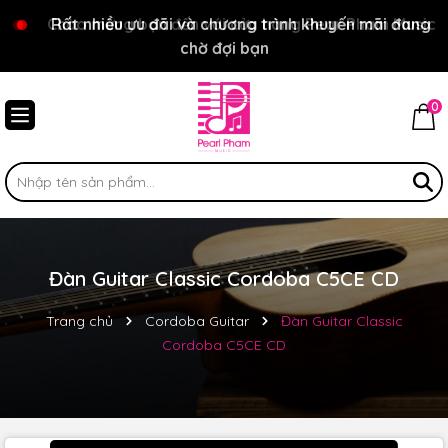
Chào mừng bạn đến với cửa hàng Pear Pham Music
Rất nhiều ưu đãi và chương trình khuyến mãi đang
chờ đợi bạn
0
Đàn Guitar Classic Cordoba C5CE CD
Trang chủ
Cordoba Guitar
Đàn Guitar Classic
Cordoba C5CE CD