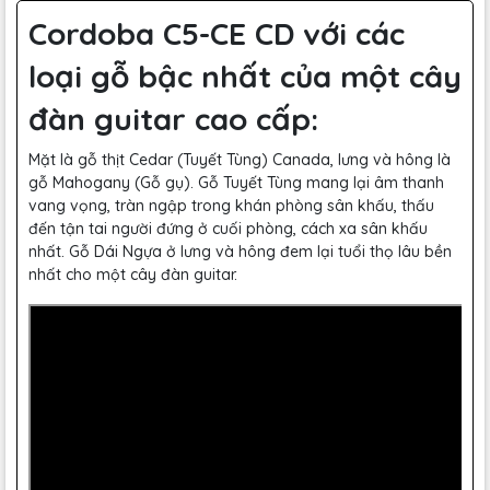
Cordoba C5-CE CD với các
loại gỗ bậc nhất của một cây
đàn guitar cao cấp:
Mặt là gỗ thịt Cedar (Tuyết Tùng) Canada, lưng và hông là
gỗ Mahogany (Gỗ gụ). Gỗ Tuyết Tùng mang lại âm thanh
vang vọng, tràn ngập trong khán phòng sân khấu, thấu
đến tận tai người đứng ở cuối phòng, cách xa sân khấu
nhất. Gỗ Dái Ngựa ở lưng và hông đem lại tuổi thọ lâu bền
nhất cho một cây đàn guitar.