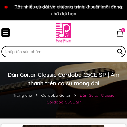
Chào mừng bạn đến với cửa hàng Pear Pham Music
Rất nhiều ưu đãi và chương trình khuyến mãi đang
chờ đợi bạn
0
Đàn Guitar Classic Cordoba C5CE SP | Âm
thanh trên cả sự mong đợi
Trang chủ
Cordoba Guitar
Đàn Guitar Classic
Cordoba C5CE SP