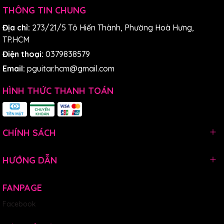
THÔNG TIN CHUNG
Địa chỉ:
273/21/5 Tô Hiến Thành, Phường Hoà Hưng,
TP.HCM
Điện thoại:
0379838579
Email:
pguitar.hcm@gmail.com
HÌNH THỨC THANH TOÁN
CHÍNH SÁCH
HƯỚNG DẪN
FANPAGE
Facebook