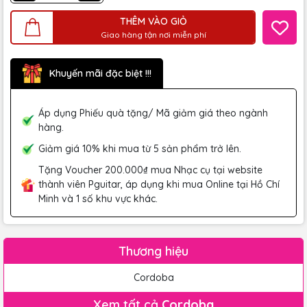
THÊM VÀO GIỎ
Giao hàng tận nơi miễn phí
Khuyến mãi đặc biệt !!!
Áp dụng Phiếu quà tặng/ Mã giảm giá theo ngành
hàng.
Giảm giá 10% khi mua từ 5 sản phẩm trở lên.
Tặng Voucher 200.000₫ mua Nhạc cụ tại website
thành viên Pguitar, áp dụng khi mua Online tại Hồ Chí
Minh và 1 số khu vực khác.
Thương hiệu
Cordoba
Xem tất cả
Cordoba