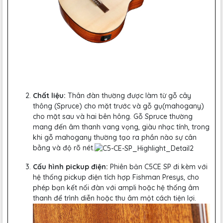
Chất liệu:
Thân đàn thường được làm từ gỗ cây
thông (Spruce) cho mặt trước và gỗ gụ(mahogany)
cho mặt sau và hai bên hông. Gỗ Spruce thường
mang đến âm thanh vang vọng, giàu nhạc tính, trong
khi gỗ mahogany thường tạo ra phần nào sự cân
bằng và độ rõ nét.
Cấu hình pickup điện:
Phiên bản C5CE SP đi kèm với
hệ thống pickup điện tích hợp Fishman Presys, cho
phép bạn kết nối đàn với ampli hoặc hệ thống âm
thanh để trình diễn hoặc thu âm một cách tiện lợi.