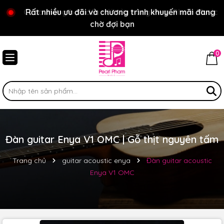
Chào mừng bạn đến với cửa hàng Pear Pham Music
Rất nhiều ưu đãi và chương trình khuyến mãi đang
chờ đợi bạn
0
Đàn guitar Enya V1 OMC | Gỗ thịt nguyên tấm
Trang chủ
guitar acoustic enya
Đàn guitar acoustic
Enya V1 OMC