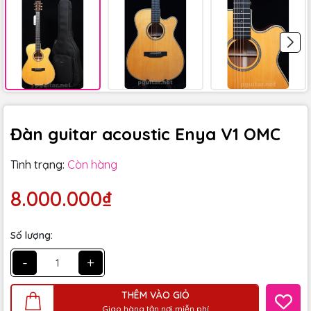
Đàn guitar acoustic Enya V1 OMC
Tình trạng:
Còn hàng
8.000.000₫
Số lượng:
-
+
THÊM VÀO GIỎ
Giao hàng tận nơi miễn phí