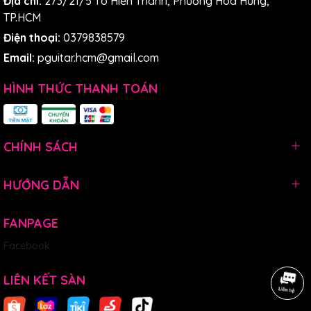
Địa chỉ:
273/21/5 Tô Hiến Thành, Phường Hoà Hưng,
TP.HCM
Điện thoại:
0379838579
Email:
pguitar.hcm@gmail.com
HÌNH THỨC THANH TOÁN
CHÍNH SÁCH
HƯỚNG DẪN
FANPAGE
Facebook
LIÊN KẾT SÀN