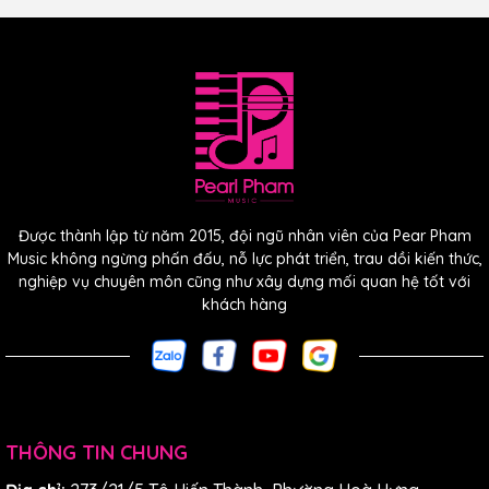
Các chi tiết như khóa đàn
màu vàng cổ điển và họa
tiết xương cá trang trí tạo
Được thành lập từ năm 2015, đội ngũ nhân viên của Pear Pham
Music không ngừng phấn đấu, nỗ lực phát triển, trau dồi kiến thức,
nên vẻ đẹp tinh tế cho sản
nghiệp vụ chuyên môn cũng như xây dựng mối quan hệ tốt với
khách hàng
phẩm.
THÔNG TIN CHUNG