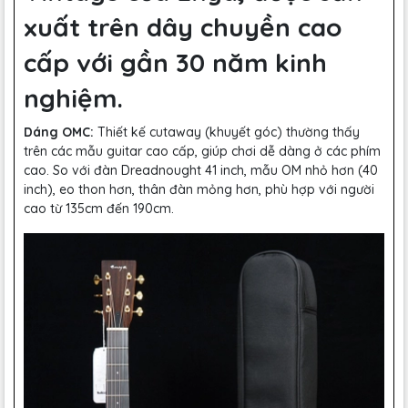
xuất trên dây chuyền cao
cấp với gần 30 năm kinh
nghiệm.
Dáng OMC:
Thiết kế cutaway (khuyết góc) thường thấy
trên các mẫu guitar cao cấp, giúp chơi dễ dàng ở các phím
cao. So với đàn Dreadnought 41 inch, mẫu OM nhỏ hơn (40
inch), eo thon hơn, thân đàn mỏng hơn, phù hợp với người
cao từ 135cm đến 190cm.