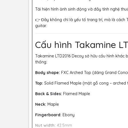
Tái hiện hình ảnh sinh động và đầy tính nghệ thu
👉 Đây không chỉ là yếu tố trang trí, mà là các
guitar.
Cấu hình Takamine L
Takamine LTD2016 Decoy sở hữu cấu hình khác bi
thống:
Body shape:
FXC Arched Top (dáng Grand Concer
Top:
Solid Flamed Maple (mặt gỗ cong – arched 
Back & Sides:
Flamed Maple
Neck:
Maple
Fingerboard:
Ebony
Nut width:
42.5mm