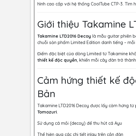
hình cao cấp với hệ thống CoolTube CTP-3. Tìm hi
Giới thiệu Takamine 
Takamine LTD2016 Decoy
là mẫu guitar phiên b
chuỗi sản phẩm Limited Edition danh tiếng – mỗ
Điểm đặc biệt của dòng Limited từ Takamine kh
thiết kế độc quyền
, khiến mỗi cây đàn trở thà
Cảm hứng thiết kế độ
Bản
Takamine LTD2016 Decoy được lấy cảm hứng từ p
Tomozuri
.
Sử dụng cá mồi (decoy) để thu hút cá Ayu
Thể hiện qua các chi tiết inlay trên cần đàn