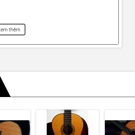
Xem thêm
úp cây đàn có độ phản hồi nhanh, âm thanh rõ nét và khả
akamine LTD2016 Decoy
 LTD2016 Decoy mang màu âm:
n khấu