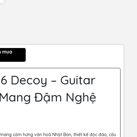
n mua
6 Decoy – Guitar
n Mang Đậm Nghệ
 mang cảm hứng văn hoá Nhật Bản, thiết kế độc đáo, cấu