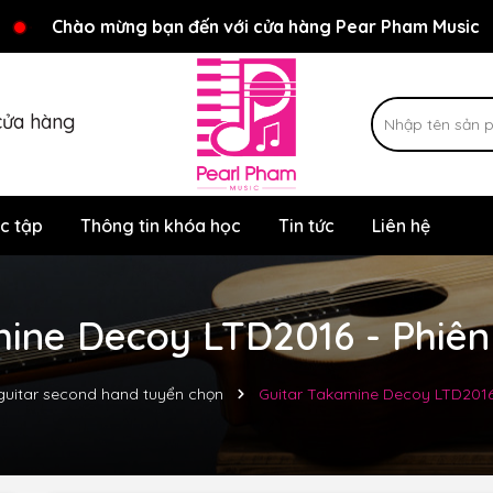
Rất nhiều ưu đãi và chương trình khuyến mãi đang chờ đợi
Chào mừng bạn đến với cửa hàng Pear Pham Music
cửa hàng
c tập
Thông tin khóa học
Tin tức
Liên hệ
ine Decoy LTD2016 - Phiên
guitar second hand tuyển chọn
Guitar Takamine Decoy LTD2016 