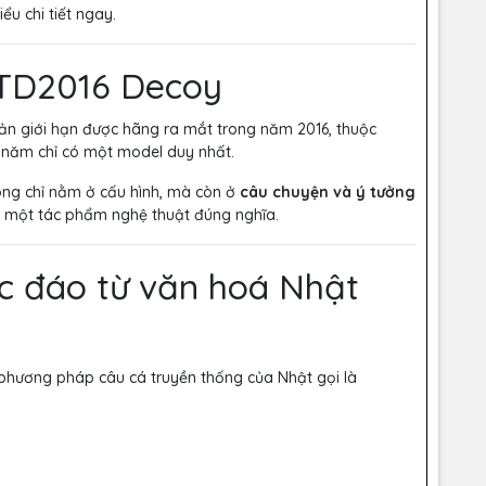
ểu chi tiết ngay.
LTD2016 Decoy
ản giới hạn được hãng ra mắt trong năm 2016, thuộc
i năm chỉ có một model duy nhất.
ông chỉ nằm ở cấu hình, mà còn ở
câu chuyện và ý tưởng
nh một tác phẩm nghệ thuật đúng nghĩa.
c đáo từ văn hoá Nhật
hương pháp câu cá truyền thống của Nhật gọi là