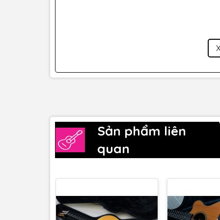
Electronics:
CTP-3 CoolTube (tube preamp)
Finish:
Green Blue Burst
Xuất xứ:
Japan
👉 Việc sử dụng
Maple toàn bộ + arched top
gi
năng trình diễn sân khấu vượt trội.
Đánh giá âm thanh T
Sản phẩm liên
Khác với chất âm ấm truyền thống của spruce,
quan
Sáng – rõ – cực kỳ chi tiết
Âm thanh tách bạch, phù hợp chơi kỹ thuật
Projection mạnh, dễ nổi bật trong band hoặc sâ
Đặc biệt, hệ thống
CoolTube CTP-3
mang lại: