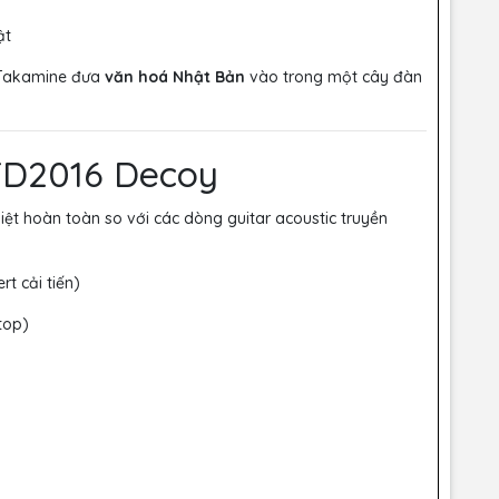
ật
h Takamine đưa
văn hoá Nhật Bản
vào trong một cây đàn
TD2016 Decoy
ệt hoàn toàn so với các dòng guitar acoustic truyền
t cải tiến)
top)