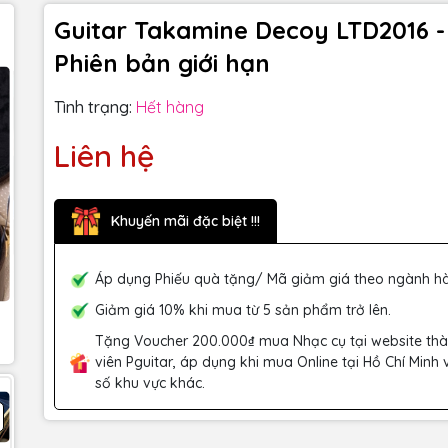
Guitar Takamine Decoy LTD2016 -
Phiên bản giới hạn
Tình trạng:
Hết hàng
Liên hệ
Khuyến mãi đặc biệt !!!
Áp dụng Phiếu quà tặng/ Mã giảm giá theo ngành h
Giảm giá 10% khi mua từ 5 sản phẩm trở lên.
Tặng Voucher 200.000₫ mua Nhạc cụ tại website th
viên Pguitar, áp dụng khi mua Online tại Hồ Chí Minh 
số khu vực khác.