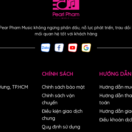
Pear Pham Music không ngừng phấn đấu, nỗ lực phát triển, trau dồ
mối quan hệ tốt với khách hàng
p
CHÍNH SÁCH
HƯỚNG DẪN
e LTD2016 Decoy?
Hưng, TP.HCM
Chính sách bảo mật
Hướng dẫn mu
Chính sách vận
Hướng dẫn th
chuyển
toán
Điều kiện giao dịch
Hướng dẫn gia
chung
Điều khoản dịc
Quy định sử dụng