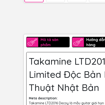
Mô tả sản
Hướng dẫ
phẩm
hàng
Takamine LTD201
Limited Độc Bả
Thuật Nhật Bản
Meta description:
Takamine LTD2016 Decoy là mẫu guitar giới hạn