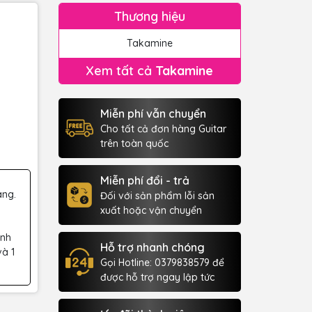
Thương hiệu
Takamine
Xem tất cả
Takamine
Miễn phí vẫn chuyển
Cho tất cả đơn hàng Guitar
trên toàn quốc
Miễn phí đổi - trả
àng.
Đối với sản phẩm lỗi sản
xuất hoặc vận chuyển
ành
Hỗ trợ nhanh chóng
và 1
Gọi Hotline: 0379838579 để
được hỗ trợ ngay lập tức