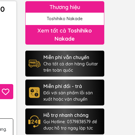
Thương hiệu
50
Toshihiko Nakade
Xem tất cả
Toshihiko
Nakade
Miễn phí vẫn chuyển
Cho tất cả đơn hàng Guitar
trên toàn quốc
Miễn phí đổi - trả
Đối với sản phẩm lỗi sản
xuất hoặc vận chuyển
Hỗ trợ nhanh chóng
Gọi Hotline: 0379838579 để
được hỗ trợ ngay lập tức
àng.