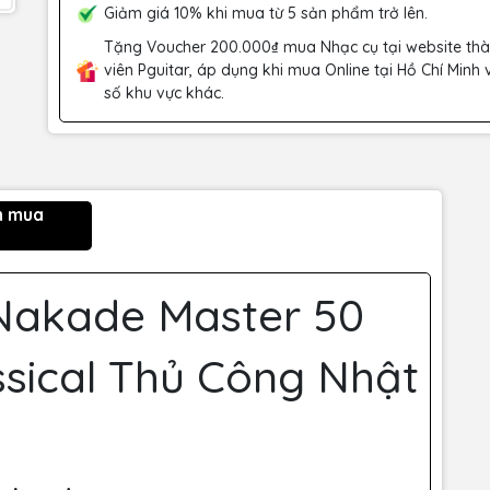
Giảm giá 10% khi mua từ 5 sản phẩm trở lên.
Tặng Voucher 200.000₫ mua Nhạc cụ tại website th
viên Pguitar, áp dụng khi mua Online tại Hồ Chí Minh 
số khu vực khác.
n mua
 Nakade Master 50
ssical Thủ Công Nhật