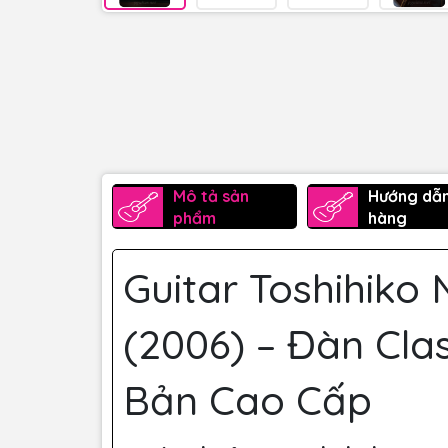
Mô tả sản
Hướng dẫ
phẩm
hàng
Guitar Toshihiko
(2006) – Đàn Cla
Bản Cao Cấp