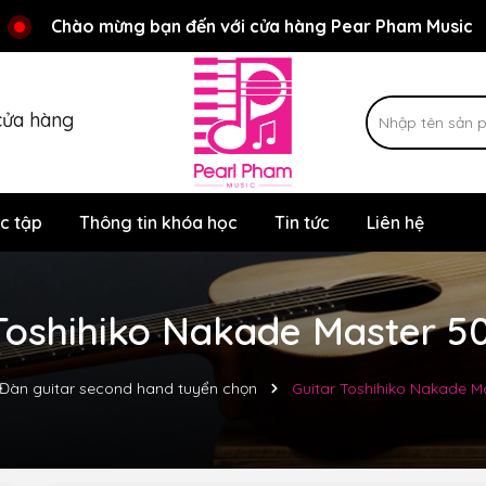
Rất nhiều ưu đãi và chương trình khuyến mãi đang chờ đợi
Chào mừng bạn đến với cửa hàng Pear Pham Music
cửa hàng
c tập
Thông tin khóa học
Tin tức
Liên hệ
Toshihiko Nakade Master 5
Đàn guitar second hand tuyển chọn
Guitar Toshihiko Nakade M