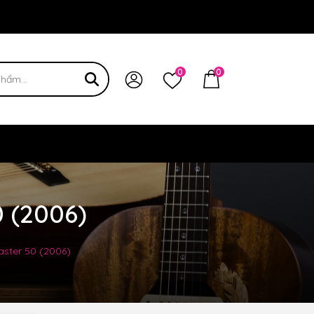
 bạn
0
0
0 (2006)
aster 50 (2006)