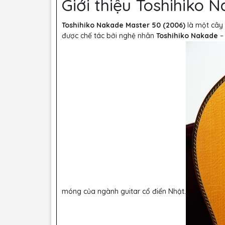
Giới thiệu Toshihiko
Toshihiko Nakade Master 50 (2006)
là một cây
được chế tác bởi nghệ nhân
Toshihiko Nakade
– 
móng của ngành guitar cổ điển Nhật.