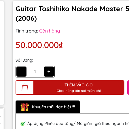
Guitar Toshihiko Nakade Master 
(2006)
Tình trạng:
Còn hàng
50.000.000₫
Số lượng:
-
+
THÊM VÀO GIỎ
Giao hàng tận nơi miễn phí
Khuyến mãi đặc biệt !!!
Áp dụng Phiếu quà tặng/ Mã giảm giá theo ngành h