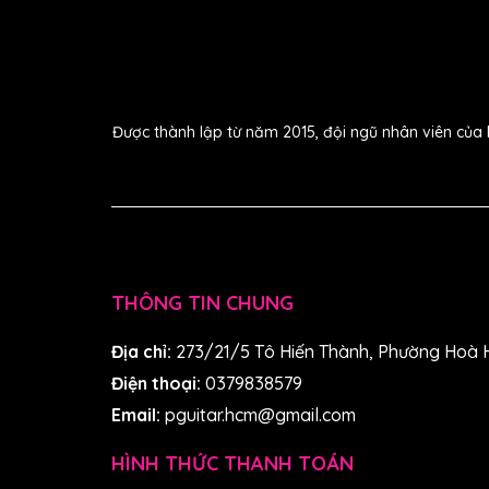
Bass:
tròn, kiểm soát tốt, không ù
Được thành lập từ năm 2015, đội ngũ nhân viên của 
THÔNG TIN CHUNG
Địa chỉ:
273/21/5 Tô Hiến Thành, Phường Hoà 
Điện thoại:
0379838579
Email:
pguitar.hcm@gmail.com
HÌNH THỨC THANH TOÁN