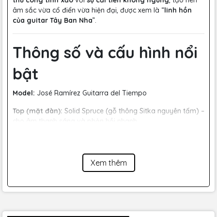
thủ công tinh xảo
với
sự cải tiến không ngừng
, tạo nên
âm sắc vừa cổ điển vừa hiện đại, được xem là “
linh hồn
của guitar Tây Ban Nha
”.
Thông số và cấu hình nổi
bật
Model:
José Ramírez Guitarra del Tiempo
Top (mặt đàn):
Solid Spruce (gỗ thông Sitka nguyên tấm) –
cho âm thanh sáng và phản hồi nhanh.
Back & Sides (lưng & hông):
Indian Rosewood – âm trầm
sâu, dày và giàu độ vang.
Xem thêm
Neck (cần đàn):
Mahogany – ổn định và cân bằng.
Fingerboard:
Ebony – độ bền cao, cảm giác chơi mượt mà.
Scale length:
650mm