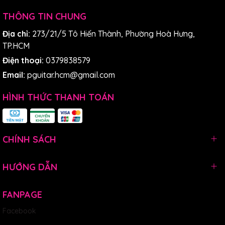
THÔNG TIN CHUNG
Địa chỉ:
273/21/5 Tô Hiến Thành, Phường Hoà Hưng,
TP.HCM
Điện thoại:
0379838579
Email:
pguitar.hcm@gmail.com
HÌNH THỨC THANH TOÁN
CHÍNH SÁCH
HƯỚNG DẪN
FANPAGE
Facebook