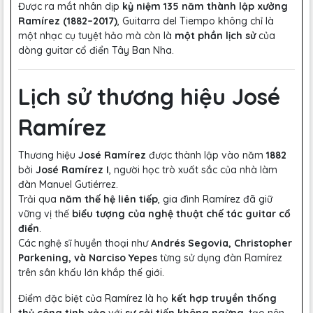
Được ra mắt nhân dịp
kỷ niệm 135 năm thành lập xưởng
Ramírez (1882–2017)
, Guitarra del Tiempo không chỉ là
một nhạc cụ tuyệt hảo mà còn là
một phần lịch sử
của
dòng guitar cổ điển Tây Ban Nha.
Lịch sử thương hiệu José
Ramírez
Thương hiệu
José Ramírez
được thành lập vào năm
1882
bởi
José Ramírez I
, người học trò xuất sắc của nhà làm
đàn Manuel Gutiérrez.
Trải qua
năm thế hệ liên tiếp
, gia đình Ramírez đã giữ
vững vị thế
biểu tượng của nghệ thuật chế tác guitar cổ
điển
.
Các nghệ sĩ huyền thoại như
Andrés Segovia, Christopher
Parkening, và Narciso Yepes
từng sử dụng đàn Ramírez
trên sân khấu lớn khắp thế giới.
Điểm đặc biệt của Ramírez là họ
kết hợp truyền thống