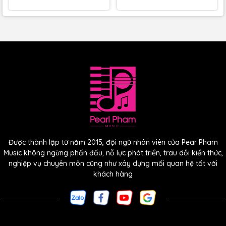
Ramírez Guitarra del Tiempo mang chất âm tròn đầy, dải
trung – cao sáng và tự nhiên, dải trầm ấm áp, tạo nên sự
cân bằng tuyệt vời.
Âm thanh vừa cổ điển vừa hiện đại –
vang, sâu và có độ
ngân tinh tế
, đặc trưng của dòng Ramírez Studio được
hoàn thiện thủ công tại Madrid.
Giá trị sưu tầm & nghệ
thuật
Được thành lập từ năm 2015, đội ngũ nhân viên của Pear Pham
Guitarra del Tiempo là
phiên bản giới hạn
, được đánh số
Music không ngừng phấn đấu, nỗ lực phát triển, trau dồi kiến thức,
seri riêng, đại diện cho
135 năm lịch sử thương hiệu José
nghiệp vụ chuyên môn cũng như xây dựng mối quan hệ tốt với
Ramírez
.
khách hàng
Sở hữu cây đàn này không chỉ là sở hữu một nhạc cụ, mà
còn là
nắm giữ một phần di sản âm nhạc Tây Ban Nha
.