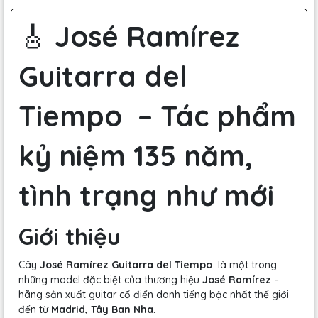
🎸
José Ramírez
Guitarra del
Tiempo – Tác phẩm
kỷ niệm 135 năm,
tình trạng như mới
Giới thiệu
Cây
José Ramírez Guitarra del Tiempo
là một trong
những model đặc biệt của thương hiệu
José Ramírez
–
hãng sản xuất guitar cổ điển danh tiếng bậc nhất thế giới
đến từ
Madrid, Tây Ban Nha
.